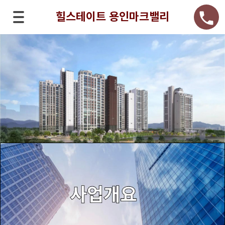
call
힐스테이트 용인마크밸리