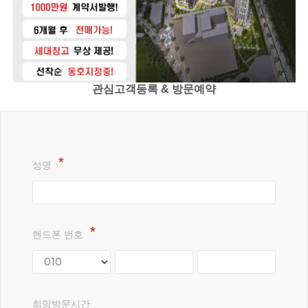
관심고객등록 & 방문예약
성명
핸드폰 번호
희망방문시간